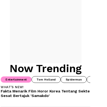
Now Trending
Entertainment
Tom Holland
Spiderman
Drama Ko
WHAT’S NEW!
Fakta Menarik Film Horor Korea Tentang Sekte 
Sesat Bertajuk 'Samakdo'