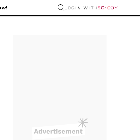
ow!
LOGIN WITH
