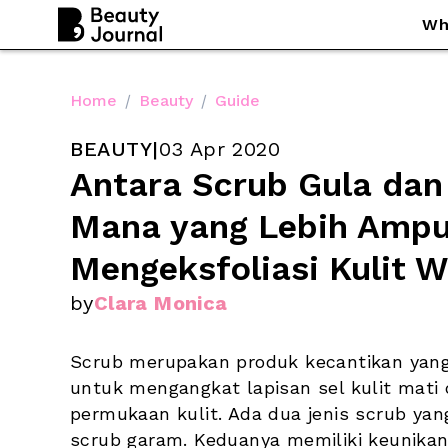
Wh
Home
/
Beauty
/
Guide
BEAUTY
|
03 Apr 2020
Antara Scrub Gula dan
Mana yang Lebih Ampu
Mengeksfoliasi Kulit 
by
Clara Monica
Scrub merupakan produk kecantikan yang 
untuk mengangkat lapisan sel kulit mati 
permukaan kulit. Ada dua jenis scrub ya
scrub garam
. Keduanya memiliki keunikan