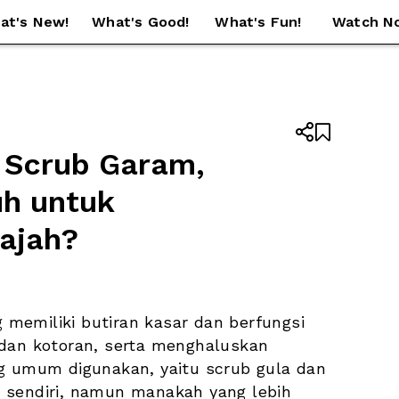
at's New!
What's Good!
What's Fun!
Watch N


 Scrub Garam, 
h untuk 
Wajah?
memiliki butiran kasar dan berfungsi 
dan kotoran, serta menghaluskan 
ng umum digunakan, yaitu 
scrub gula dan 
 sendiri, namun manakah yang lebih 