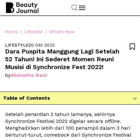
/
/
Home
Lifestyle
What's New
LIFESTYLE
|
10 Okt 2022

Dara Puspita Manggung Lagi Setelah 
52 Tahun! Ini Sederet Momen Reuni 
Musisi di Synchronize Fest 2022!
Alvionita Rani
by
Table of Contents

Setelah penantian 2 tahun lamanya, akhirnya 
Synchronize Festival 2022 digelar secara 
offline
. 
Menghadirkan lebih dari 100 penampil dalam 3 hari 
berturut-turut, 
comeback 
dari Synchronize Festival 