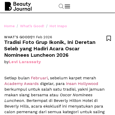
/
/
Home
What’s Good!
Hot Inspo
WHAT’S GOOD!
|
11 Feb 2026

Tradisi Foto Grup Ikonik, Ini Deretan 
Seleb yang Hadiri Acara Oscar 
Nominees Luncheon 2026
Levi Larassaty
by
Setiap bulan 
Februari
, sebelum karpet merah 
Academy Awards
 digelar, para 
insan Hollywood
berkumpul untuk salah satu tradisi, yakni jamuan 
makan siang bersama atau 
Oscar Nominees 
Luncheon
. Bertempat di Beverly Hilton Hotel di 
Beverly Hills, acara eksklusif ini menyatukan para 
calon pemenang dari semua kategori untuk saling 