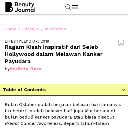
/
/
Home
Lifestyle
Inspiration
LIFESTYLE
|
12 Okt 2019

Ragam Kisah Inspiratif dari Seleb 
Hollywood dalam Melawan Kanker 
Payudara
Radhita Rara
by
Table of Contents

Bulan Oktober sudah berjalan belasan hari lamanya. 
Itu berarti, sudah belasan hari juga kita berada di 
bulan peduli kanker payudara atau biasa disebut 
Breast Cancer Awareness
. Seperti tahun-tahun 