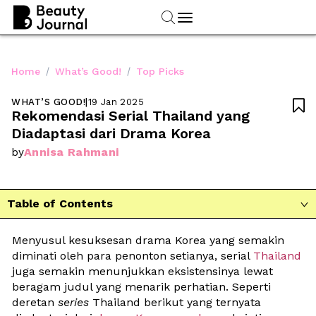
/
/
Home
What’s Good!
Top Picks
WHAT’S GOOD!
|
19 Jan 2025

Rekomendasi Serial Thailand yang 
Diadaptasi dari Drama Korea
Annisa Rahmani
by
Table of Contents

Menyusul kesuksesan drama Korea yang semakin 
diminati oleh para penonton setianya, serial 
Thailand
juga semakin menunjukkan eksistensinya lewat 
beragam judul yang menarik perhatian. Seperti 
deretan 
series 
Thailand berikut yang ternyata 