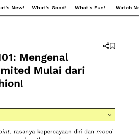
at's New!
What's Good!
What's Fun!
Watch N


01: Mengenal 
mited Mulai dari 
hion!

oint
, rasanya kepercayaan diri dan 
mood