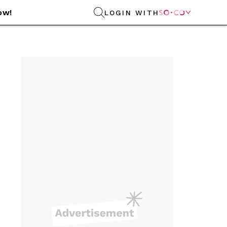
ow!
LOGIN WITH
