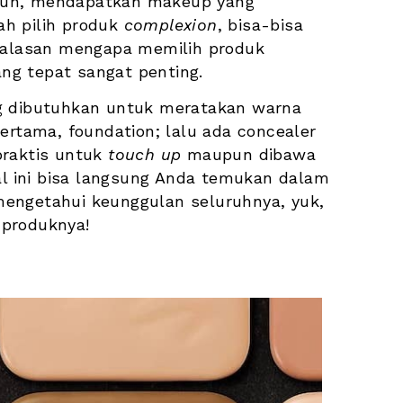
mun, mendapatkan makeup yang 
ah pilih produk 
complexion
, bisa-bisa 
. Itulah alasan mengapa memilih produk 
ng tepat sangat penting. 
g dibutuhkan untuk meratakan warna 
Pertama, foundation; lalu ada concealer 
praktis untuk
 touch up
 maupun dibawa 
al ini bisa langsung Anda temukan dalam 
mengetahui keunggulan seluruhnya, yuk, 
 produknya!