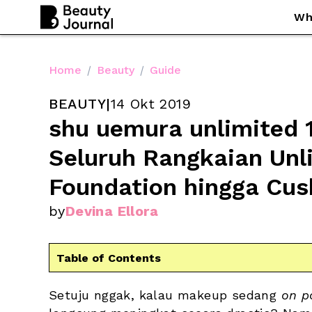
Wh
Home
/
Beauty
/
Guide
BEAUTY
|
14 Okt 2019
shu uemura unlimited 1
Seluruh Rangkaian Unli
Foundation hingga Cus
by
Devina Ellora
Table of Contents
Setuju nggak, kalau makeup sedang 
on p