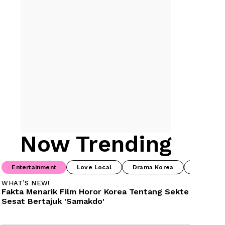
Now Trending
Entertainment
Love Local
Drama Korea
Food & B
WHAT’S NEW!
Fakta Menarik Film Horor Korea Tentang Sekte 
Sesat Bertajuk 'Samakdo'