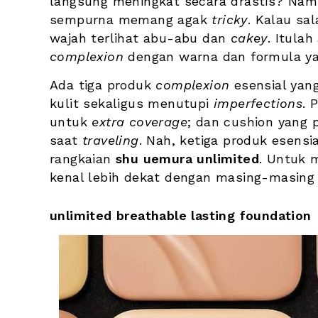
langsung meningkat secara drastis? Na
sempurna memang agak 
tricky
. Kalau sal
wajah terlihat abu-abu dan 
cakey
complexion
 dengan warna dan formula ya
Ada tiga produk 
complexion
 esensial yan
kulit sekaligus menutupi 
imperfections
. 
untuk 
extra coverage
; dan cushion yang 
saat 
traveling
. Nah, ketiga produk esensi
rangkaian 
shu uemura unlimited
. Untuk 
kenal lebih dekat dengan masing-masing
unlimited breathable lasting foundation