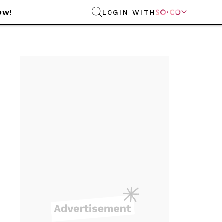
ow!
LOGIN WITH
