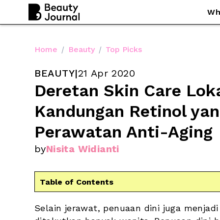
Wh
Home
/
Beauty
/
Top Picks
BEAUTY
|
21 Apr 2020
Deretan Skin Care Loka
Kandungan Retinol yan
Perawatan Anti-Aging
by
Nisita Widianti
Table of Contents
Selain jerawat, penuaan dini juga menjadi