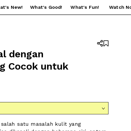
at's New!
What's Good!
What's Fun!
Watch N


l dengan 
g Cocok untuk 

 salah satu masalah kulit yang 