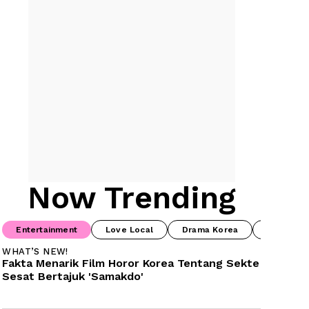
Now Trending
Entertainment
Love Local
Drama Korea
Drama Ch
WHAT’S NEW!
Fakta Menarik Film Horor Korea Tentang Sekte 
Sesat Bertajuk 'Samakdo'