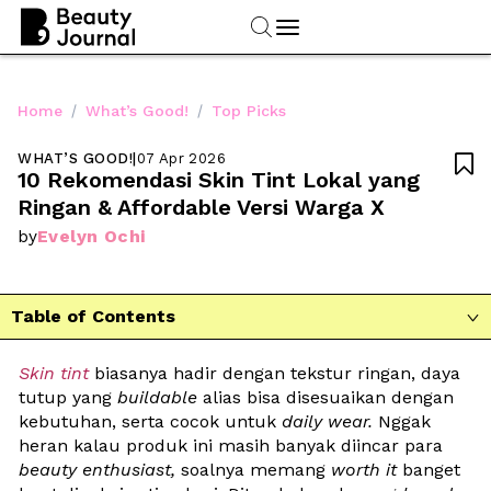
/
/
Home
What’s Good!
Top Picks
WHAT’S GOOD!
|
07 Apr 2026

10 Rekomendasi Skin Tint Lokal yang 
Ringan & Affordable Versi Warga X
Evelyn Ochi
by
Table of Contents

Skin tint
 biasanya hadir dengan tekstur ringan, daya 
tutup yang 
buildable
 alias bisa disesuaikan dengan 
kebutuhan, serta cocok untuk 
daily wear.
 Nggak 
heran kalau produk ini masih banyak diincar para 
beauty enthusiast, 
soalnya memang 
worth it
 banget 