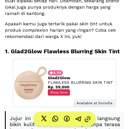
buat dipakai setiap hari. Ditambah, sekarang 
brand
lokal juga punya produknya dengan harga yang 
ramah di kantong. 
Apakah kamu juga tertarik pakai 
skin tint
 untuk 
produk 
complexion
 harian yang ringan? Coba cek 
rekomendasi dari warga X ini, yuk!
1. Glad2Glow Flawless Blurring Skin Tint

4.73
Glad2Glow
FLAWLESS BLURRING SKIN TINT
Rp. 59,000
Shop Now
Available at Sociolla
Jujur ini tipe 
base makeup
 yang langsung 
bikin kulit kelihatan lebih rapi tanpa terasa 