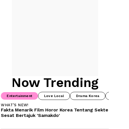
Now Trending
Entertainment
Love Local
Drama Korea
Drama Ch
WHAT’S NEW!
Fakta Menarik Film Horor Korea Tentang Sekte 
Sesat Bertajuk 'Samakdo'