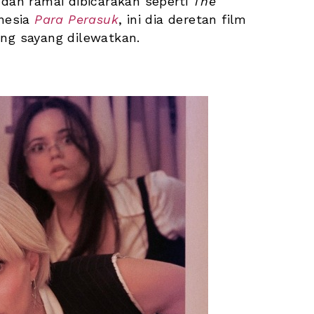
udah ramai dibicarakan seperti 
The 
nesia 
Para Perasuk
, ini dia deretan film 
ang sayang dilewatkan. 