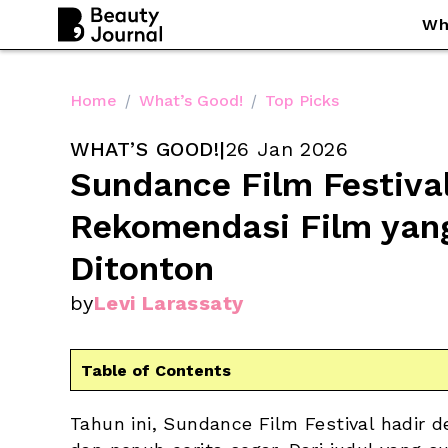
Wh
Home
/
What’s Good!
/
Top Picks
WHAT’S GOOD!
|
26 Jan 2026
Sundance Film Festival 
Rekomendasi Film yang
Ditonton
by
Levi Larassaty
Table of Contents
Tahun ini, Sundance Film Festival hadir de