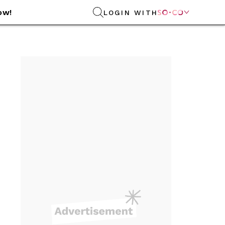
ow!
LOGIN WITH
