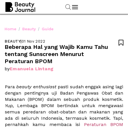
/
/
Home
Beauty
Guide
BEAUTY
|
01 Nov 2022

Beberapa Hal yang Wajib Kamu Tahu 
tentang Sunscreen Menurut 
Peraturan BPOM	
Emanuela Lintang
by
Para 
beauty enthusiast
 pasti sudah enggak asing lagi 
dengan pentingnya uji 
Badan Pengawas Obat dan 
Makanan (BPOM) 
dalam sebuah produk kosmetik. 
Yup, 
Lembaga BPOM bertindak untuk mengawasi 
semua peredaran obat-obatan dan makanan yang 
ada di seluruh Indonesia, termasuk kosmetik. Tapi, 
pernahkah kamu membaca isi 
Peraturan BPOM 