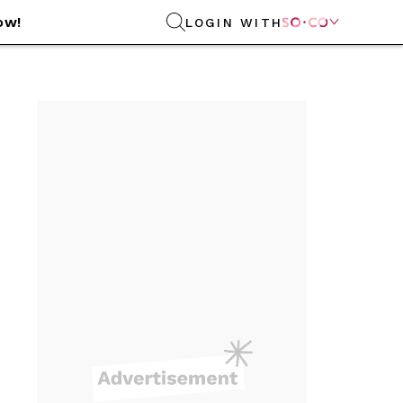
ow!
LOGIN WITH
