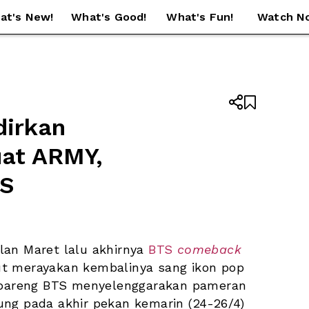
at's New!
What's Good!
What's Fun!
Watch N


irkan 
at ARMY, 
TS
an Maret lalu akhirnya 
BTS 
comeback
ut merayakan kembalinya sang ikon pop 
i bareng BTS menyelenggarakan pameran 
ung pada akhir pekan kemarin (24-26/4) 