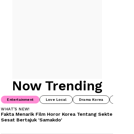
Now Trending
Entertainment
Love Local
Drama Korea
Food & B
WHAT’S NEW!
Fakta Menarik Film Horor Korea Tentang Sekte 
Sesat Bertajuk 'Samakdo'