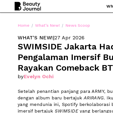
Wh
Home
/
What’s New!
/
News Scoop
WHAT’S NEW!
|
27 Apr 2026
SWIMSIDE Jakarta Had
Pengalaman Imersif Bu
Rayakan Comeback B
by
Evelyn Ochi
Setelah penantian panjang para ARMY, bul
dengan album baru bertajuk 
ARIRANG.
 Ik
yang mendunia ini, Spotify berkolaboras
imersif bertajuk
 SWIMSIDE
 yang berlangs