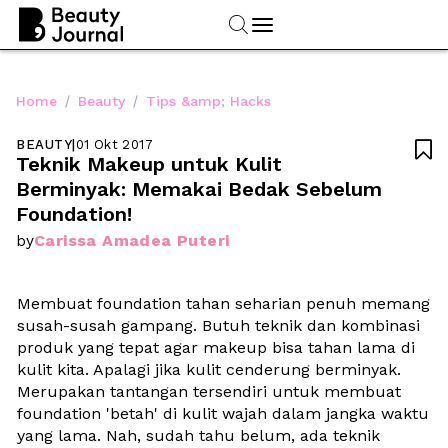
/
/
Home
Beauty
Tips &amp; Hacks
BEAUTY
|
01 Okt 2017

Teknik Makeup untuk Kulit 
Berminyak: Memakai Bedak Sebelum 
Foundation!
Carissa Amadea Puteri
by
Membuat foundation tahan seharian penuh memang 
susah-susah gampang. Butuh teknik dan kombinasi 
produk yang tepat agar makeup bisa tahan lama di 
kulit kita. Apalagi jika kulit cenderung berminyak. 
Merupakan tantangan tersendiri untuk membuat 
foundation 'betah' di kulit wajah dalam jangka waktu 
yang lama. Nah, sudah tahu belum, ada teknik 