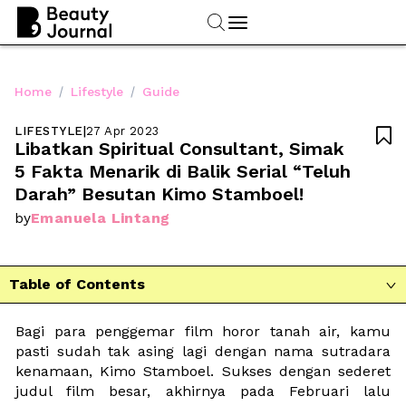
/
/
Home
Lifestyle
Guide
LIFESTYLE
|
27 Apr 2023

Libatkan Spiritual Consultant, Simak 
5 Fakta Menarik di Balik Serial “Teluh 
Darah” Besutan Kimo Stamboel!
Emanuela Lintang
by
Table of Contents

Bagi para penggemar film horor tanah air, kamu 
pasti sudah tak asing lagi dengan nama sutradara 
kenamaan, Kimo Stamboel. Sukses dengan sederet 
judul film besar, akhirnya pada Februari lalu 