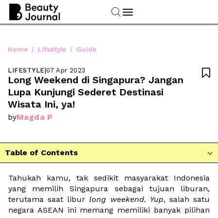
/
/
Home
Lifestyle
Guide
LIFESTYLE
|
07 Apr 2023

Long Weekend di Singapura? Jangan 
Lupa Kunjungi Sederet Destinasi 
Wisata Ini, ya!
Magda P
by
Table of Contents

Tahukah kamu, tak sedikit masyarakat Indonesia 
yang memilih Singapura sebagai tujuan liburan, 
terutama saat libur 
long weekend
. 
Yup
, salah satu 
negara ASEAN ini memang memiliki banyak pilihan 