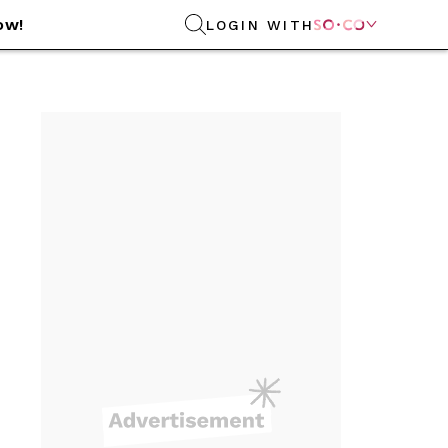
ow!
LOGIN WITH
