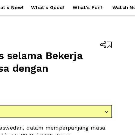
at's New!
What's Good!
What's Fun!
Watch N


s selama Bekerja 
sa dengan 

 Baswedan, dalam memperpanjang masa 