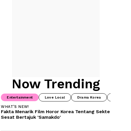
Now Trending
Entertainment
Love Local
Drama Korea
Drama Ch
WHAT’S NEW!
Fakta Menarik Film Horor Korea Tentang Sekte 
Sesat Bertajuk 'Samakdo'