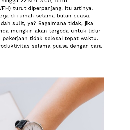
hingga 22 Mei 2020, turut 
WFH) turut diperpanjang. Itu artinya, 
Anda yang berstatus karyawan harus bekerja di rumah selama bulan puasa. 
h sulit, ya? Bagaimana tidak, jika 
da mungkin akan tergoda untuk tidur 
kerjaan tidak selesai tepat waktu. 
 produktivitas selama puasa dengan cara 