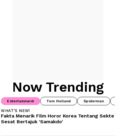
Now Trending
Entertainment
Tom Holland
Spiderman
Drama Ko
WHAT’S NEW!
Fakta Menarik Film Horor Korea Tentang Sekte 
Sesat Bertajuk 'Samakdo'