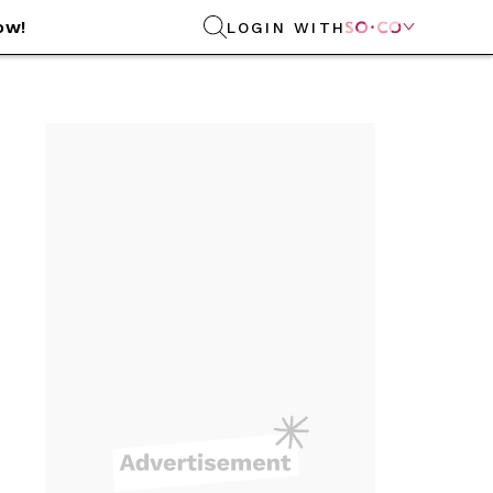
ow!
LOGIN WITH
