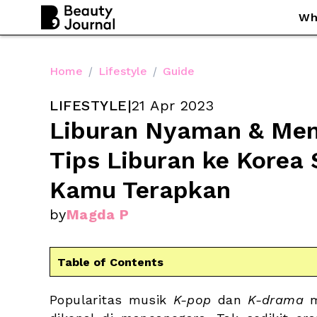
Wh
Home
/
Lifestyle
/
Guide
LIFESTYLE
|
21 Apr 2023
Liburan Nyaman & Meny
Tips Liburan ke Korea 
Kamu Terapkan
by
Magda P
Table of Contents
Popularitas musik 
K-pop
 dan 
K-drama
 