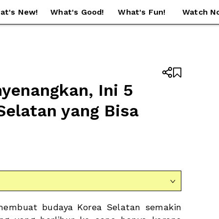
at's New!
What's Good!
What's Fun!
Watch N


enangkan, Ini 5 
Selatan yang Bisa 

membuat budaya Korea Selatan semakin 