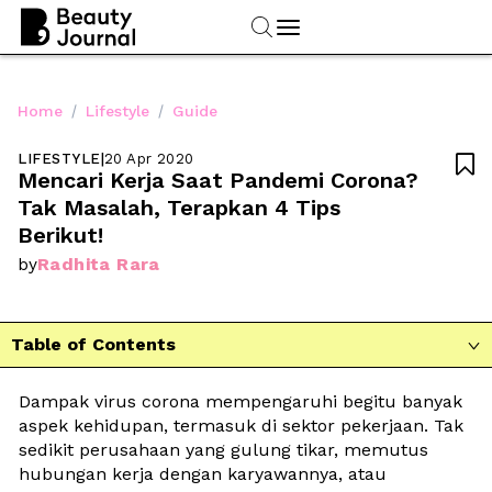
/
/
Home
Lifestyle
Guide
LIFESTYLE
|
20 Apr 2020

Mencari Kerja Saat Pandemi Corona? 
Tak Masalah, Terapkan 4 Tips 
Berikut!
Radhita Rara
by
Table of Contents

Dampak virus corona mempengaruhi begitu banyak 
aspek kehidupan, termasuk di sektor pekerjaan. Tak 
sedikit perusahaan yang gulung tikar, memutus 
hubungan kerja dengan karyawannya, atau 