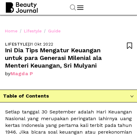
/
/
Home
Lifestyle
Guide
LIFESTYLE
|
31 Okt 2022

Ini Dia Tips Mengatur Keuangan 
untuk para Generasi Milenial ala 
Menteri Keuangan, Sri Mulyani
Magda P
by
Table of Contents

Setiap tanggal 30 September adalah Hari Keuangan 
Nasional yang merupakan peringatan lahirnya uang 
kertas Indonesia yang pertama kali terbit pada tahun 
1946. Jika bicara soal keuangan atau perekonomian 