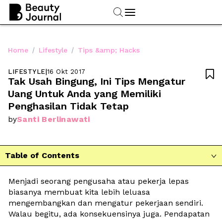
/
/
Home
Lifestyle
Tips &amp; Hacks
LIFESTYLE
|
16 Okt 2017

Tak Usah Bingung, Ini Tips Mengatur 
Uang Untuk Anda yang Memiliki 
Penghasilan Tidak Tetap
Santi Berlinawati
by
Table of Contents

Menjadi seorang pengusaha atau pekerja lepas 
biasanya membuat kita lebih leluasa 
mengembangkan dan mengatur pekerjaan sendiri. 
Walau begitu, ada konsekuensinya juga. Pendapatan 