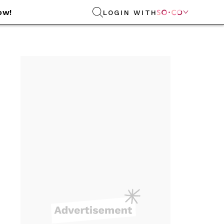
ow!
LOGIN WITH
