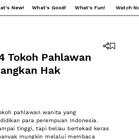
at's New!
What's Good!
What's Fun!
Watch N


 4 Tokoh Pahlawan 
angkan Hak 
tokoh pahlawan wanita yang 
idikan para perempuan Indonesia. 
ai tinggi, tapi beliau bertekad keras 
banyak mungkin melalui membaca 