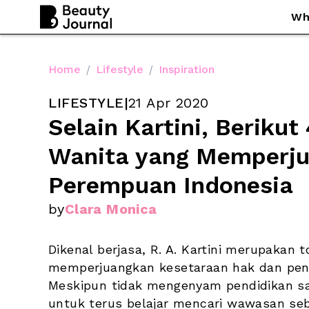
Wh
Home
/
Lifestyle
/
Inspiration
LIFESTYLE
|
21 Apr 2020
Selain Kartini, Berikut
Wanita yang Memperju
Perempuan Indonesia
by
Clara Monica
Dikenal berjasa, R. A. Kartini merupakan 
memperjuangkan kesetaraan hak dan pend
Meskipun tidak mengenyam pendidikan samp
untuk terus belajar mencari wawasan se