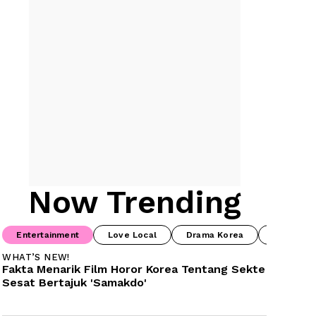
Now Trending
Entertainment
Love Local
Drama Korea
Food & B
WHAT’S NEW!
Fakta Menarik Film Horor Korea Tentang Sekte 
Sesat Bertajuk 'Samakdo'