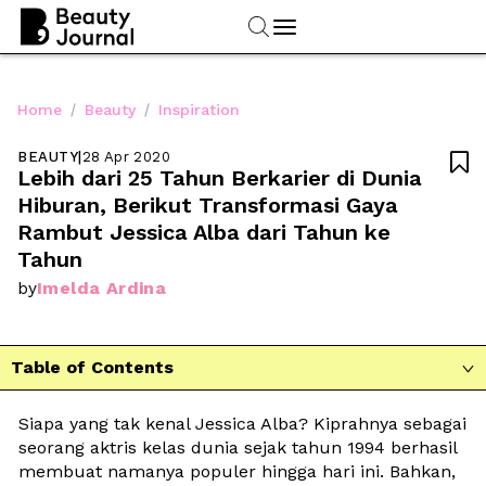
/
/
Home
Beauty
Inspiration
BEAUTY
|
28 Apr 2020

Lebih dari 25 Tahun Berkarier di Dunia 
Hiburan, Berikut Transformasi Gaya 
Rambut Jessica Alba dari Tahun ke 
Tahun
Imelda Ardina
by
Table of Contents

Siapa yang tak kenal Jessica Alba? Kiprahnya sebagai 
seorang aktris kelas dunia sejak tahun 1994 berhasil 
membuat namanya populer hingga hari ini. Bahkan, 