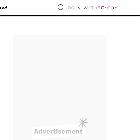
ow!
LOGIN WITH
