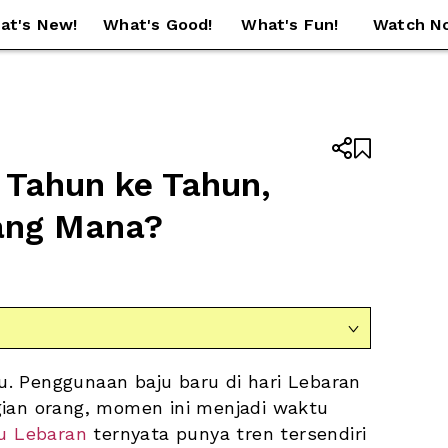
at's New!
What's Good!
What's Fun!
Watch N


 Tahun ke Tahun, 
ang Mana?

ru. Penggunaan baju baru di hari Lebaran 
ian orang, momen ini menjadi waktu 
u Lebaran
 ternyata punya tren tersendiri 