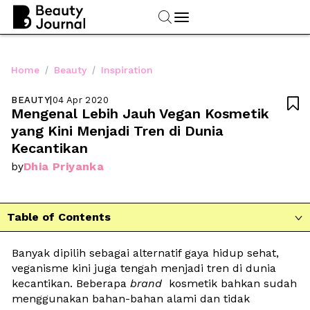
/
/
Home
Beauty
Inspiration
BEAUTY
|
04 Apr 2020

Mengenal Lebih Jauh Vegan Kosmetik 
yang Kini Menjadi Tren di Dunia 
Kecantikan 
Dhia Priyanka
by
Table of Contents

Banyak dipilih sebagai alternatif gaya hidup sehat, 
veganisme kini juga tengah menjadi tren di dunia 
kecantikan. Beberapa 
brand
​ ​ kosmetik bahkan sudah 
menggunakan bahan-bahan alami dan tidak 