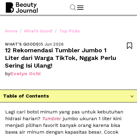
/
/
Home
What’s Good!
Top Picks
WHAT’S GOOD!
|
05 Jun 2026

12 Rekomendasi Tumbler Jumbo 1 
Liter dari Warga TikTok, Nggak Perlu 
Sering Isi Ulang!
Evelyn Ochi
by
Table of Contents

Lagi cari botol minum yang pas untuk kebutuhan 
hidrasi harian? 
Tumbler
jumbo ukuran 1 liter kini 
menjadi pilihan favorit banyak orang karena bisa 
bawa air minum dengan kapasitas besar. Cocok 