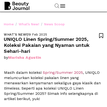
/
/
Home
What’s New!
News Scoop
WHAT’S NEW!
|
19 Feb 2025

UNIQLO Linen Spring/Summer 2025, 
Koleksi Pakaian yang Nyaman untuk 
Sehari-hari
Marisha Agustin
by
Masih dalam koleksi 
Spring/Summer 2025
, UNIQLO 
meluncurkan koleksi pakaian linen yang 
menawarkan kenyamanan sekaligus gaya klasik dan 
timeless
. Seperti apa koleksi UNIQLO Linen 
Spring/Summer 2025? Simak info selengkapnya di 
artikel berikut, yuk!