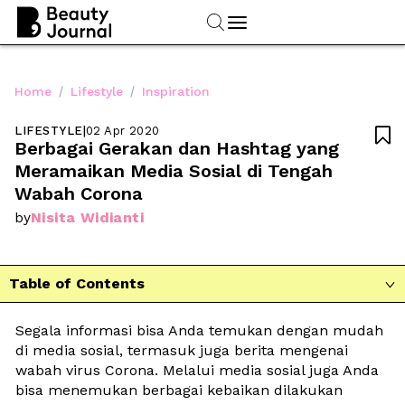
/
/
Home
Lifestyle
Inspiration
LIFESTYLE
|
02 Apr 2020

Berbagai Gerakan dan Hashtag yang 
Meramaikan Media Sosial di Tengah 
Wabah Corona
Nisita Widianti
by
Table of Contents

Segala informasi bisa Anda temukan dengan mudah 
di media sosial, termasuk juga berita mengenai 
wabah virus Corona. Melalui media sosial juga Anda 
bisa menemukan berbagai kebaikan dilakukan 