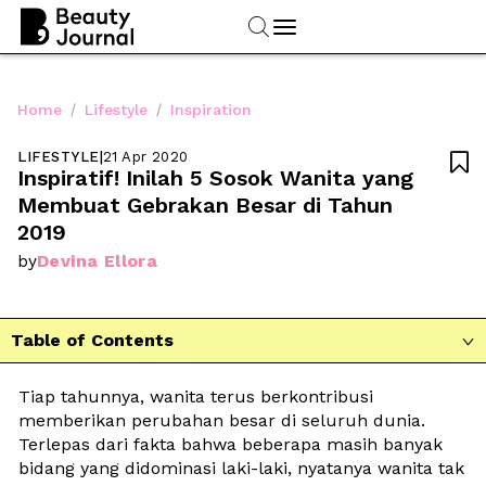
/
/
Home
Lifestyle
Inspiration
LIFESTYLE
|
21 Apr 2020

Inspiratif! Inilah 5 Sosok Wanita yang 
Membuat Gebrakan Besar di Tahun 
2019
Devina Ellora
by
Table of Contents

Tiap tahunnya, wanita terus berkontribusi 
memberikan perubahan besar di seluruh dunia. 
Terlepas dari fakta bahwa beberapa masih banyak 
bidang yang didominasi laki-laki, nyatanya wanita tak 