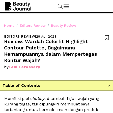
/
/
Home
Editors Review
Beauty Review
EDITORS REVIEW
|
29 Apr 2023

Review: Wardah Colorfit Highlight 
Contour Palette, Bagaimana 
Kemampuannya dalam Mempertegas 
Kontur Wajah?
Levi Larassaty
by
Table of Contents

Memiliki pipi 
chubby
, ditambah figur wajah yang 
kurang tegas, tak dipungkiri membuat saya 
tertantang untuk bermain-main dengan produk 