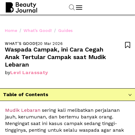
/
/
Home
What’s Good!
Guides
WHAT’S GOOD!
|
20 Mar 2026

Waspada Campak, ini Cara Cegah 
Anak Tertular Campak saat Mudik 
Lebaran
Levi Larassaty
by
Table of Contents

Mudik Lebaran
 sering kali melibatkan perjalanan 
jauh, kerumunan, dan bertemu banyak orang. 
Mengingat saat ini kasus campak sedang tinggi-
tingginya, penting untuk selalu waspada agar anak 