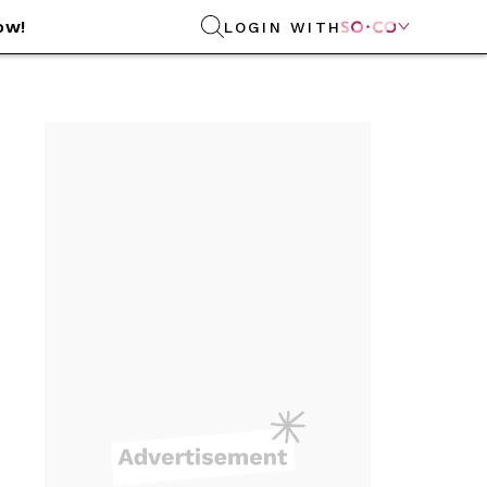
ow!
LOGIN WITH
