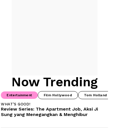
Now Trending
Entertainment
Film Hollywood
Tom Holland
Spid
WHAT’S GOOD!
Review Series: The Apartment Job, Aksi Ji 
Sung yang Menegangkan & Menghibur