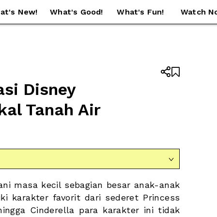
at's New!
What's Good!
What's Fun!
Watch N


si Disney 
kal Tanah Air

ni masa kecil sebagian besar anak-anak 
i karakter favorit dari sederet Princess 
hingga Cinderella para karakter ini tidak 