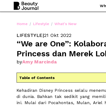
Wh
Home
/
Lifestyle
/
What's New
LIFESTYLE
|
21 Okt 2022
“We are One”: Kolabora
Princess dan Merek Lo
by
Amy Marcinda
Table of Contents
Kehadiran Disney Princess selalu menema
di dunia. Bahkan tak sedikit yang memilik
ini. Mulai dari Pocahontas, Mulan, Ariel 