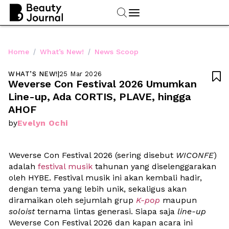
/
/
Home
What’s New!
News Scoop
WHAT’S NEW!
|
25 Mar 2026

Weverse Con Festival 2026 Umumkan 
Line-up, Ada CORTIS, PLAVE, hingga 
AHOF
Evelyn Ochi
by
Weverse Con Festival 2026 (sering disebut 
WICONFE
) 
adalah 
festival musik
 tahunan yang diselenggarakan 
oleh HYBE. Festival musik ini akan kembali hadir, 
dengan tema yang lebih unik, sekaligus akan 
diramaikan oleh sejumlah grup 
K-pop
maupun 
soloist
 ternama lintas generasi. Siapa saja 
line-up
Weverse Con Festival 2026 dan kapan acara ini 