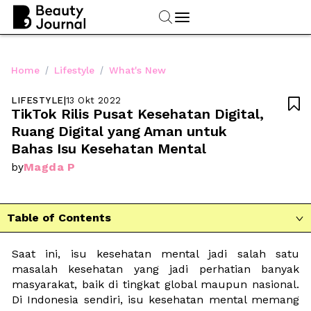
/
/
Home
Lifestyle
What's New
LIFESTYLE
|
13 Okt 2022

TikTok Rilis Pusat Kesehatan Digital, 
Ruang Digital yang Aman untuk 
Bahas Isu Kesehatan Mental
Magda P
by
Table of Contents

Saat ini, isu kesehatan mental jadi salah satu 
masalah kesehatan yang jadi perhatian banyak 
masyarakat, baik di tingkat global maupun nasional. 
Di Indonesia sendiri, isu kesehatan mental memang 