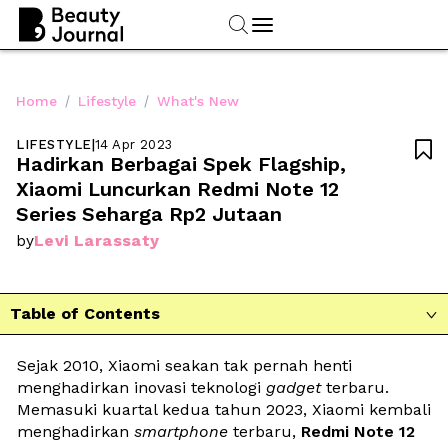
/
/
Home
Lifestyle
What's New
LIFESTYLE
|
14 Apr 2023

Hadirkan Berbagai Spek Flagship, 
Xiaomi Luncurkan Redmi Note 12 
Series Seharga Rp2 Jutaan
Levi Larassaty
by
Table of Contents

Sejak 2010, Xiaomi seakan tak pernah henti 
menghadirkan inovasi teknologi 
gadget
 terbaru. 
Memasuki kuartal kedua tahun 2023, Xiaomi kembali 
menghadirkan 
smartphone
 terbaru, 
Redmi Note 12 