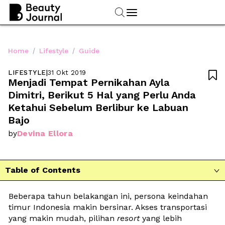
/
/
Home
Lifestyle
Guide
LIFESTYLE
|
31 Okt 2019

Menjadi Tempat Pernikahan Ayla 
Dimitri, Berikut 5 Hal yang Perlu Anda 
Ketahui Sebelum Berlibur ke Labuan 
Bajo
Devina Ellora
by
Table of Contents

Beberapa tahun belakangan ini, persona keindahan 
timur Indonesia makin bersinar. Akses transportasi 
yang makin mudah, pilihan 
resort
 yang lebih 