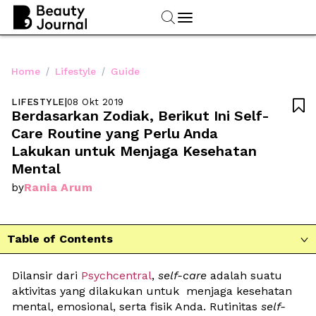
/
/
Home
Lifestyle
Guide
LIFESTYLE
|
08 Okt 2019

Berdasarkan Zodiak, Berikut Ini Self-
Care Routine yang Perlu Anda 
Lakukan untuk Menjaga Kesehatan 
Mental
Rania Arum
by
Table of Contents

Dilansir dari 
Psychcentral
, 
self-care
 adalah suatu 
aktivitas yang dilakukan untuk  menjaga kesehatan 
mental, emosional, serta fisik Anda. Rutinitas 
self-