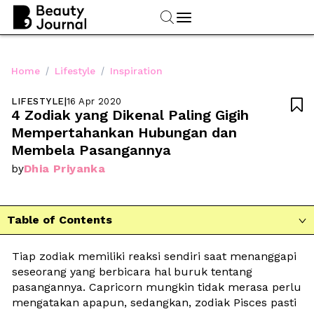
/
/
Home
Lifestyle
Inspiration
LIFESTYLE
|
16 Apr 2020

4 Zodiak yang Dikenal Paling Gigih 
Mempertahankan Hubungan dan 
Membela Pasangannya
Dhia Priyanka
by
Table of Contents

Tiap zodiak memiliki reaksi sendiri saat menanggapi 
seseorang yang berbicara hal buruk tentang 
pasangannya. Capricorn mungkin tidak merasa perlu 
mengatakan apapun, sedangkan, zodiak Pisces pasti 